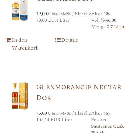
49,00
€
/ Flasche
Alter
10y
inkl. MwSt.
70,00 EUR Liter
Vol. %
46,00
Menge
0,7 Liter
In den
Details
Warenkorb
Glenmorangie Nectar
Dor
75,00
€
/ Flasche
Alter
16y
inkl. MwSt.
107,14 EUR Liter
Fassart
Sauternes Cask
Finish