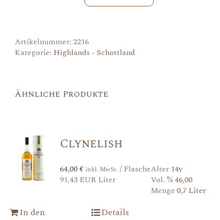
Reserva
de
Madeira
Menge
Artikelnummer:
2216
Kategorie:
Highlands - Schottland
Ähnliche Produkte
Clynelish
64,00
€
/ Flasche
Alter
14y
inkl. MwSt.
91,43 EUR Liter
Vol. %
46,00
Menge
0,7 Liter
In den
Details