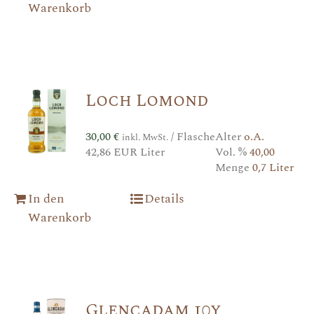
Warenkorb
Loch Lomond
30,00
€
/ Flasche
Alter
o.A.
inkl. MwSt.
42,86 EUR Liter
Vol. %
40,00
Menge
0,7 Liter
In den
Details
Warenkorb
Glencadam 10y