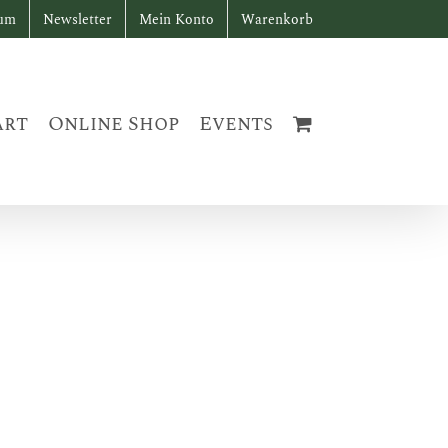
sum
Newsletter
Mein Konto
Warenkorb
art
Online Shop
Events