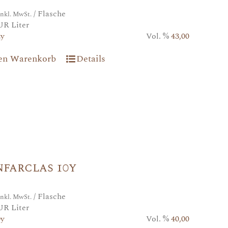
/ Flasche
inkl. MwSt.
UR Liter
2y
Vol. %
43,00
den Warenkorb
Details
farclas 10y
/ Flasche
inkl. MwSt.
UR Liter
0y
Vol. %
40,00