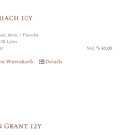
iach 10y
/ Flasche
inkl. MwSt.
UR Liter
0y
Vol. %
43,00
den Warenkorb
Details
 Grant 12y