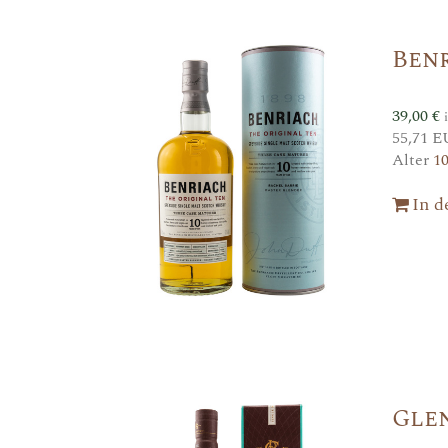
Benr
39,00
€
55,71 E
Alter
1
In 
Glen