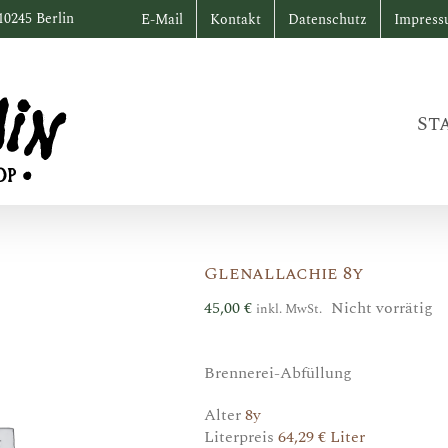
10245 Berlin
E-Mail
Kontakt
Datenschutz
Impres
St
Glenallachie 8y
45,00
€
Nicht vorrätig
inkl. MwSt.
Brennerei-Abfüllung
Alter
8y
Literpreis
64,29 € Liter