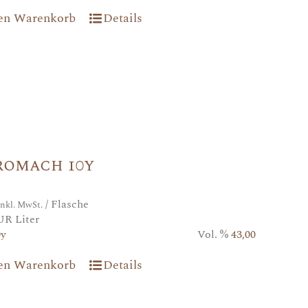
den Warenkorb
Details
romach 10y
/ Flasche
inkl. MwSt.
UR Liter
0y
Vol. %
43,00
den Warenkorb
Details