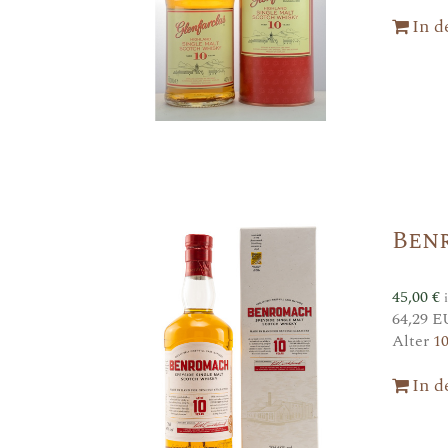
In 
Ben
45,00
€
64,29 E
Alter
1
In 