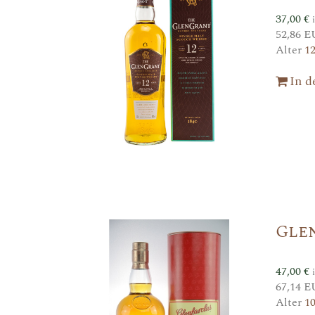
37,00
€
52,86 E
Alter
1
In 
Glen
47,00
€
67,14 E
Alter
1