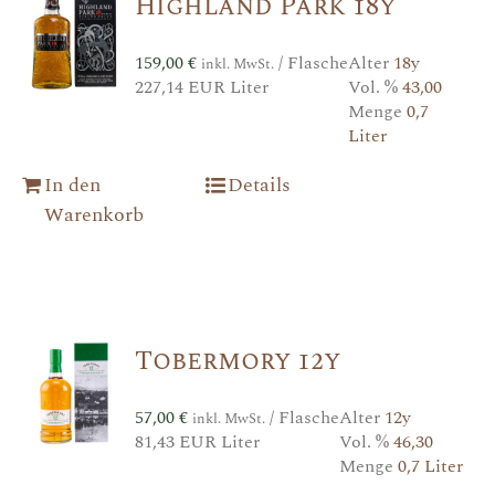
Highland Park 18y
159,00
€
/ Flasche
Alter
18y
inkl. MwSt.
227,14 EUR Liter
Vol. %
43,00
Menge
0,7
Liter
In den
Details
Warenkorb
Tobermory 12y
57,00
€
/ Flasche
Alter
12y
inkl. MwSt.
81,43 EUR Liter
Vol. %
46,30
Menge
0,7 Liter