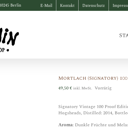
10245 Berlin
E-Mail
Kontakt
Datenschutz
Impres
St
Mortlach (Signatory) 100
49,50
€
Vorrätig
inkl. MwSt.
Signatory Vintage 100 Proof Editio
Hogsheads, Distilled: 2014, Bottled
Aroma
: Dunkle Früchte und Melas