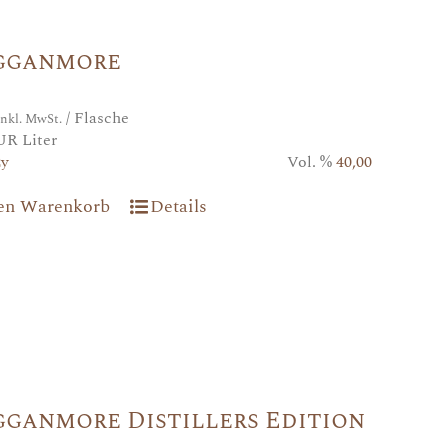
gganmore
/ Flasche
inkl. MwSt.
UR Liter
2y
Vol. %
40,00
den Warenkorb
Details
gganmore Distillers Edition