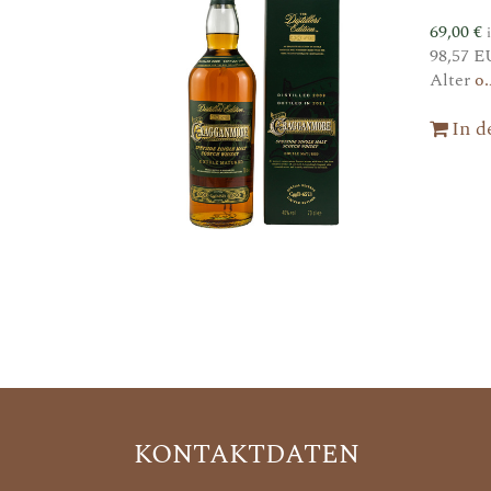
69,00
€
98,57 E
Alter
o.
In 
KONTAKTDATEN