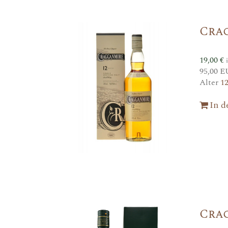
Cra
19,00
€
95,00 E
Alter
1
In 
Cra