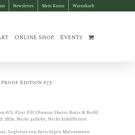
sum
Newsletter
Mein Konto
Warenkorb
art
Online Shop
Events
 Proof Edition #73
n #73, First Fill Oloroso Sherry Butts & Refill
: 2026, Nicht gefärbt, Nicht kühlfiltriert
se, begleitet von fleischigen Malzaromen