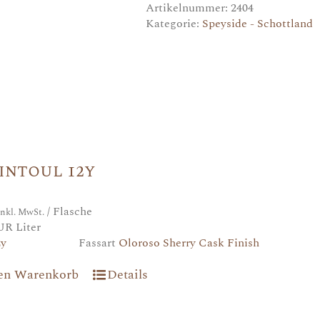
Menge
Artikelnummer:
2404
Kategorie:
Speyside - Schottland
intoul 12y
/ Flasche
inkl. MwSt.
UR Liter
2y
Fassart
Oloroso Sherry Cask Finish
den Warenkorb
Details