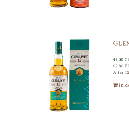
Gle
44,00
€
62,86 E
Alter
1
In 