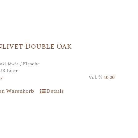
nlivet Double Oak
/ Flasche
inkl. MwSt.
UR Liter
2y
Vol. %
40,00
den Warenkorb
Details