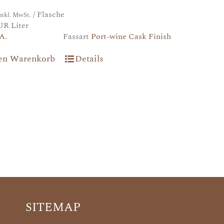
/ Flasche
inkl. MwSt.
UR Liter
A.
Fassart
Port-wine Cask Finish
den Warenkorb
Details
SITEMAP