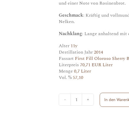
und einer Note von Rosinenbrot.
Geschmack
: Kräftig und vollmu
Nelken.
Nachklang
: Lange anhaltend mit 
Alter
11y
Destillation Jahr
2014
Fassart
First Fill Oloroso Sherry 
Literpreis
70,71 EUR Liter
Menge
0,7 Liter
Vol. %
57,10
In den Waren
Mortlach
(Signatory)
100
Proof
Edition
#73