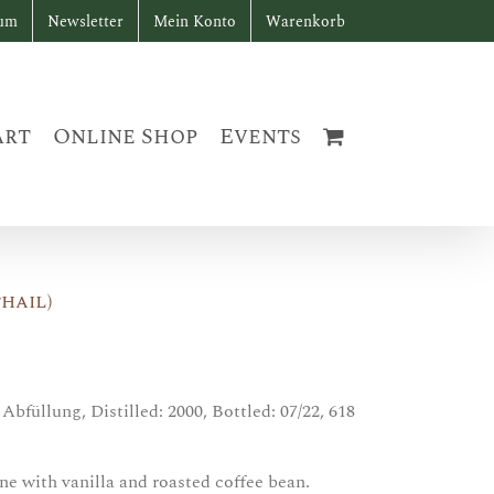
sum
Newsletter
Mein Konto
Warenkorb
art
Online Shop
Events
hail)
füllung, Distilled: 2000, Bottled: 07/22, 618
e with vanilla and roasted coffee bean.