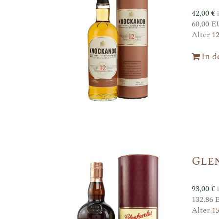
42,00
€
60,00 E
Alter
1
In 
Glen
93,00
€
132,86 
Alter
1