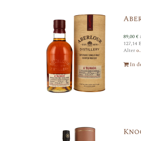
Abe
89,00
€
127,14 
Alter
o.
In 
Kno