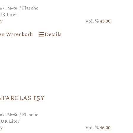
/ Flasche
inkl. MwSt.
UR Liter
2y
Vol. %
43,00
den Warenkorb
Details
farclas 15y
/ Flasche
inkl. MwSt.
EUR Liter
5y
Vol. %
46,00