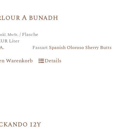
rlour A bunadh
/ Flasche
inkl. MwSt.
EUR Liter
A.
Fassart
Spanish Oloroso Sherry Butts
den Warenkorb
Details
ckando 12y