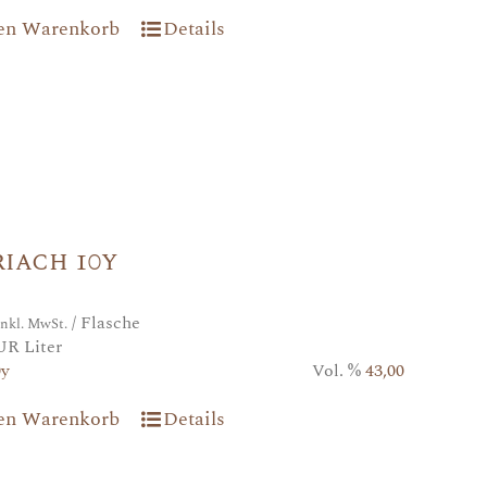
den Warenkorb
Details
iach 10y
/ Flasche
inkl. MwSt.
UR Liter
0y
Vol. %
43,00
den Warenkorb
Details