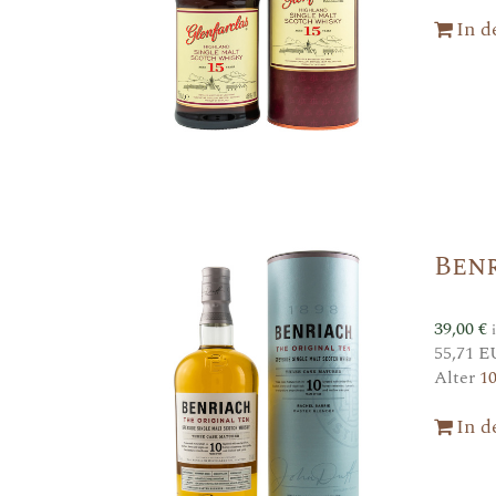
In 
Benr
39,00
€
55,71 E
Alter
1
In 