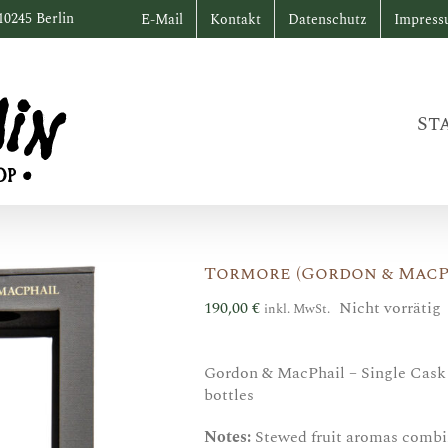
10245 Berlin
E-Mail
Kontakt
Datenschutz
Impres
St
Tormore (Gordon & MacP
190,00
€
Nicht vorrätig
inkl. MwSt.
Gordon & MacPhail – Single Cask Ab
bottles
Notes:
Stewed fruit aromas combin