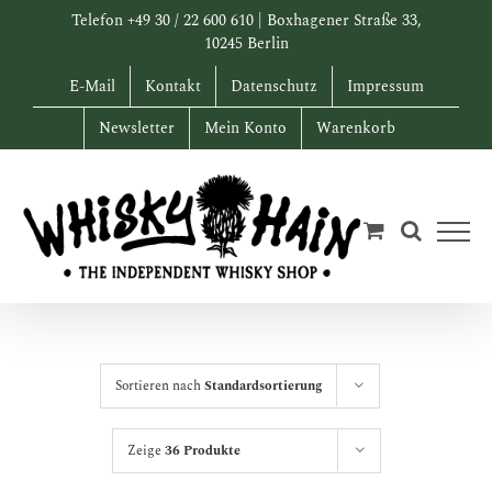
Zum
Telefon +49 30 / 22 600 610 | Boxhagener Straße 33,
Inhalt
10245 Berlin
springen
E-Mail
Kontakt
Datenschutz
Impressum
Newsletter
Mein Konto
Warenkorb
Sortieren nach
Standardsortierung
Zeige
36 Produkte