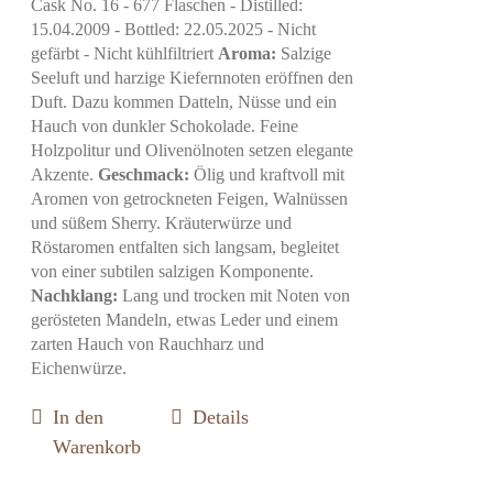
Cask No. 16 - 677 Flaschen - Distilled:
15.04.2009 - Bottled: 22.05.2025 - Nicht
gefärbt - Nicht kühlfiltriert
Aroma:
Salzige
Seeluft und harzige Kiefernnoten eröffnen den
Duft. Dazu kommen Datteln, Nüsse und ein
Hauch von dunkler Schokolade. Feine
Holzpolitur und Olivenölnoten setzen elegante
Akzente.
Geschmack:
Ölig und kraftvoll mit
Aromen von getrockneten Feigen, Walnüssen
und süßem Sherry. Kräuterwürze und
Röstaromen entfalten sich langsam, begleitet
von einer subtilen salzigen Komponente.
Nachklang:
Lang und trocken mit Noten von
gerösteten Mandeln, etwas Leder und einem
zarten Hauch von Rauchharz und
Eichenwürze.
In den
Details
Warenkorb