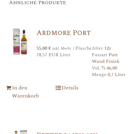
Ähnliche Produkte
Ardmore Port
55,00
€
/ Flasche
Alter
12y
inkl. MwSt.
78,57 EUR Liter
Fassart
Port
Wood Finish
Vol. %
46,00
Menge
0,7 Liter
In den
Details
Warenkorb