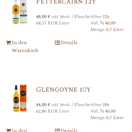
Fettercairn 12y
48,00
€
/ Flasche
Alter
12y
inkl. MwSt.
68,57 EUR Liter
Vol. %
40,00
Menge
0,7 Liter
In den
Details
Warenkorb
Glengoyne 10y
44,00
€
/ Flasche
Alter
10y
inkl. MwSt.
62,86 EUR Liter
Vol. %
40,00
Menge
0,7 Liter
In den
Details