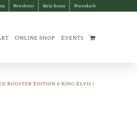
sum
Newsletter
Mein Konto
Warenkorb
art
Online Shop
Events
d Rooster Edition 6 King Elvis (