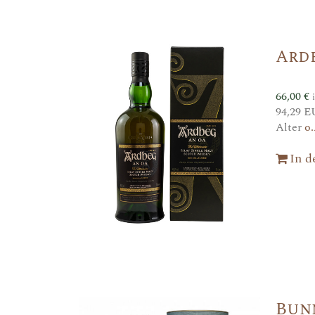
Ard
66,00
€
94,29 E
Alter
o.
In 
Bun