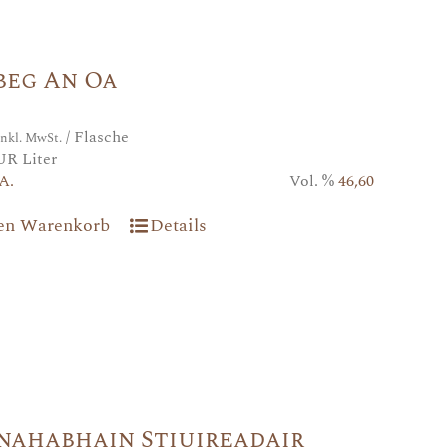
beg An Oa
/ Flasche
inkl. MwSt.
UR Liter
A.
Vol. %
46,60
den Warenkorb
Details
nahabhain Stiuireadair