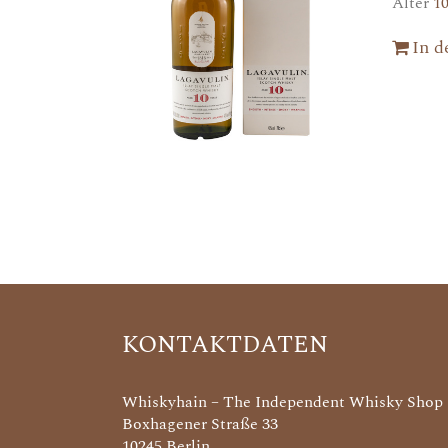
Alter
1
In 
KONTAKTDATEN
Whiskyhain – The Independent Whisky Shop
Boxhagener Straße 33
10245 Berlin