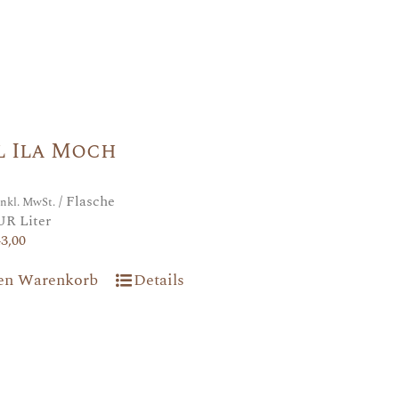
l Ila Moch
/ Flasche
inkl. MwSt.
UR Liter
43,00
den Warenkorb
Details