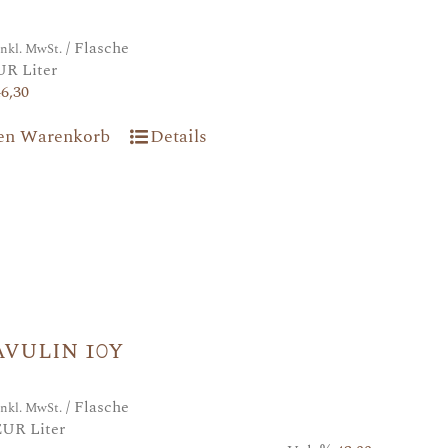
/ Flasche
inkl. MwSt.
UR Liter
46,30
den Warenkorb
Details
vulin 10y
/ Flasche
inkl. MwSt.
EUR Liter