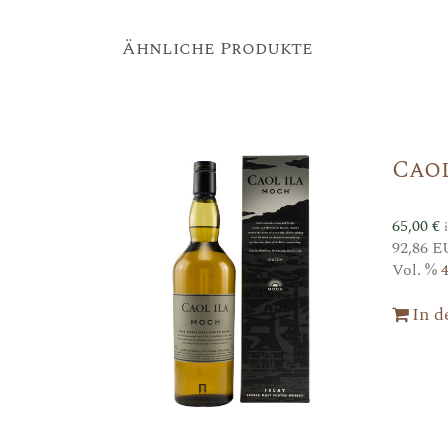
Ähnliche Produkte
Cao
65,00
€
92,86 E
Vol. %
In 