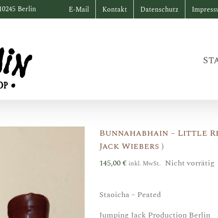
10245 Berlin
E-Mail
Kontakt
Datenschutz
Impres
St
Bunnahabhain – Little Re
Jack Wiebers )
145,00
€
Nicht vorrätig
inkl. MwSt.
Staoicha – Peated
Jumping Jack Production Berlin