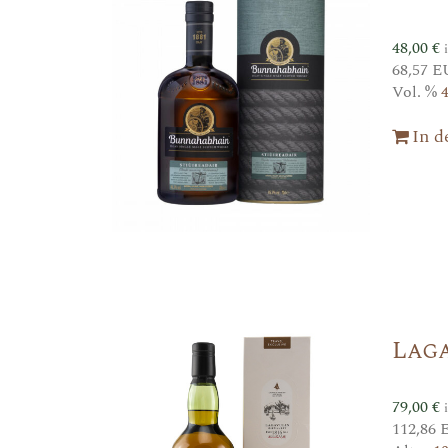
48,00
€
68,57 E
Vol. %
In 
Laga
79,00
€
112,86 