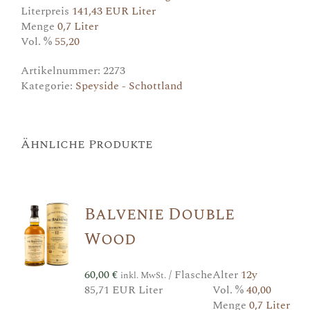
Literpreis
141,43 EUR Liter
Menge
0,7 Liter
Vol. %
55,20
Artikelnummer:
2273
Kategorie:
Speyside - Schottland
Ähnliche Produkte
Balvenie Double
Wood
60,00
€
/ Flasche
Alter
12y
inkl. MwSt.
85,71 EUR Liter
Vol. %
40,00
Menge
0,7 Liter