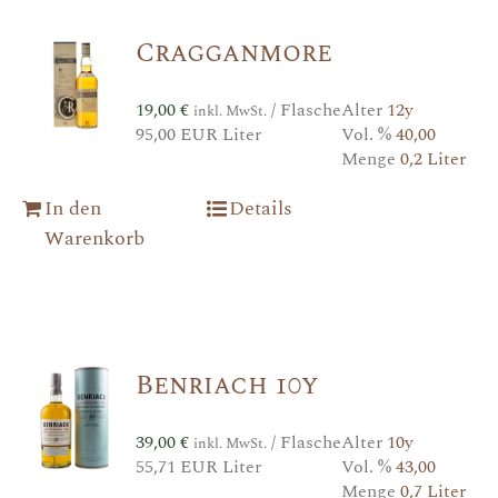
Cragganmore
19,00
€
/ Flasche
Alter
12y
inkl. MwSt.
95,00 EUR Liter
Vol. %
40,00
Menge
0,2 Liter
In den
Details
Warenkorb
Benriach 10y
39,00
€
/ Flasche
Alter
10y
inkl. MwSt.
55,71 EUR Liter
Vol. %
43,00
Menge
0,7 Liter