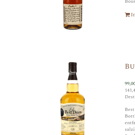
Bou
I
Bu
99,0
141,
Dest
Best
Bott
entf
salz