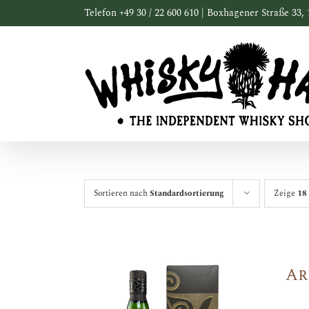
Zum
Telefon +49 30 / 22 600 610 | Boxhagener Straße 33, 
Inhalt
springen
Sortieren nach
Standardsortierung
Zeige
18
Ar