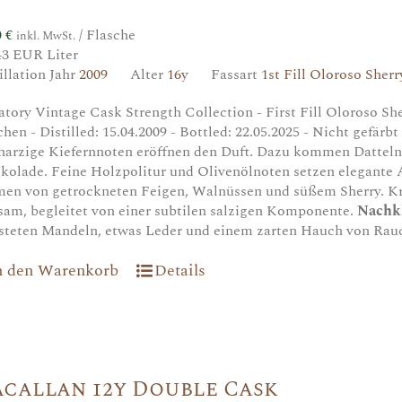
0
€
/ Flasche
inkl. MwSt.
43 EUR Liter
illation Jahr
2009
Alter
16y
Fassart
1st Fill Oloroso Sherr
atory Vintage Cask Strength Collection - First Fill Oloroso She
chen - Distilled: 15.04.2009 - Bottled: 22.05.2025 - Nicht gefärbt
harzige Kiefernnoten eröffnen den Duft. Dazu kommen Datteln
kolade. Feine Holzpolitur und Olivenölnoten setzen elegante
en von getrockneten Feigen, Walnüssen und süßem Sherry. Kr
sam, begleitet von einer subtilen salzigen Komponente.
Nachk
steten Mandeln, etwas Leder und einem zarten Hauch von Rau
n den Warenkorb
Details
callan 12y Double Cask