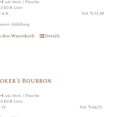
0
€
/ Flasche
inkl. MwSt.
43 EUR Liter
r
o.A.
Vol. %
57,10
nerei-Abfüllung
n den Warenkorb
Details
oker´s Bourbon
0
€
/ Flasche
inkl. MwSt.
43 EUR Liter
r
7y
Vol. %
62,75