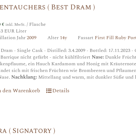
entauchers ( Best Dram )
0
€
/ Flasche
inkl. MwSt.
43 EUR Liter
illation Jahr
2009
Alter
14y
Fassart
First Fill Ruby Por
 Dram - Single Cask - Distilled: 3.4.2009 - Bottled: 17.11.2023 -
 Barrique nicht gefärbt - nicht kühlfiltriert
Nase:
Dunkle Frücht
kenpflaume, ein Hauch Kardamom und Honig mit Kräuternot
indet sich mit frischen Früchten wie Brombeeren und Pflaumen. 
Nase.
Nachklang:
Mittellang und warm, mit dunkler Süße und l
n den Warenkorb
Details
ra ( Signatory )