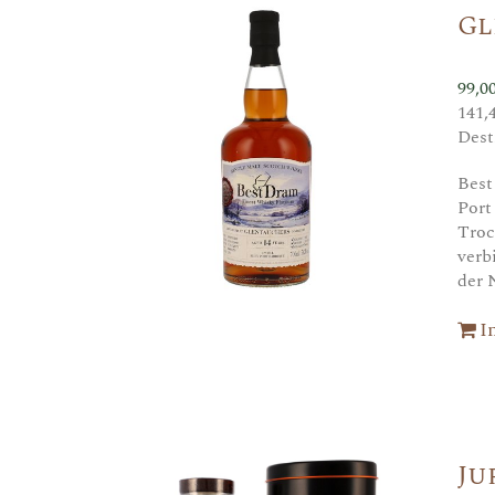
Gl
99,0
141,
Dest
Best
Port
Troc
verb
der 
I
Ju