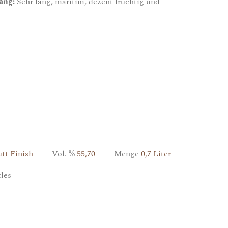
ang:
Sehr lang, maritim, dezent fruchtig und
utt Finish
Vol. %
55,70
Menge
0,7 Liter
ttles