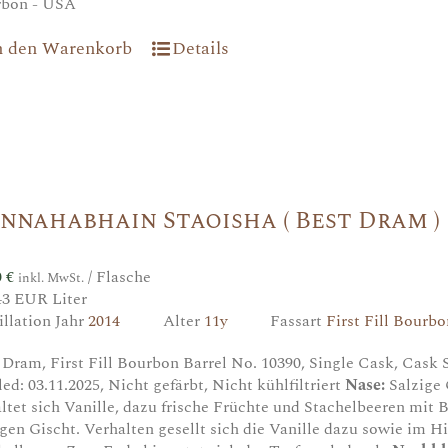
rbon - USA
n den Warenkorb
Details
nnahabhain Staoisha ( Best Dram )
0
€
/ Flasche
inkl. MwSt.
43 EUR Liter
illation Jahr
2014
Alter
11y
Fassart
First Fill Bourbo
 Dram, First Fill Bourbon Barrel No. 10390, Single Cask, Cask St
led: 03.11.2025, Nicht gefärbt, Nicht kühlfiltriert
Nase:
Salzige 
altet sich Vanille, dazu frische Früchte und Stachelbeeren mit B
igen Gischt. Verhalten gesellt sich die Vanille dazu sowie im H