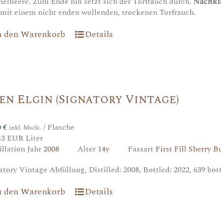
helbeere. Zum Ende hin setzt sich der Torfrauch durch.
Nachkl
 mit einem nicht enden wollenden, trockenen Torfrauch.
n den Warenkorb
Details
en Elgin (Signatory Vintage)
0
€
/ Flasche
inkl. MwSt.
43 EUR Liter
illation Jahr
2008
Alter
14y
Fassart
First Fill Sherry B
atory Vintage Abfüllung, Distilled: 2008, Bottled: 2022, 639 bo
n den Warenkorb
Details