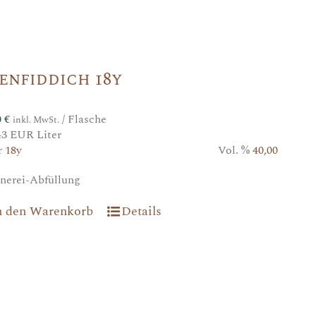
enfiddich 18y
0
€
/ Flasche
inkl. MwSt.
43 EUR Liter
r
18y
Vol. %
40,00
nerei-Abfüllung
n den Warenkorb
Details