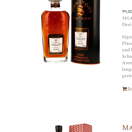
99,0
141,
Dest
Sign
Flas
und 
Scho
Arom
lang
gerö
I
Ma