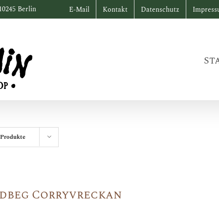
10245 Berlin
E-Mail
Kontakt
Datenschutz
Impres
St
 Produkte
dbeg Corryvreckan