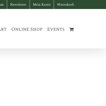
sum
Newsletter
Mein Konto
Warenkorb
art
Online Shop
Events