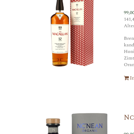
99,0
141,
Alte
Bren
kand
Honi
Zim
Oran
I
Nc