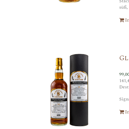
Stac
süß,
I
Gl
99,0
141,
Dest
Sign
I