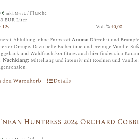
0
€
/ Flasche
inkl. MwSt.
43 EUR Liter
r
12y
Vol. %
40,00
nerei-Abfüllung, ohne Farbstoff
Aroma:
Dörrobst und Bratapf
ierter Orange. Dazu helle Eichentöne und cremige Vanille-Sü
ggebäck und Waldfruchtkonfitüre, auch hier findet sich Karam
t.
Nachklang:
Mittellang und intensiv mit Rosinen und Vanille
genschalen.
n den Warenkorb
Details
´nean Huntress 2024 Orchard Cobb