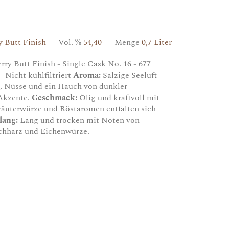
y Butt Finish
Vol. %
54,40
Menge
0,7 Liter
rry Butt Finish - Single Cask No. 16 - 677
 - Nicht kühlfiltriert
Aroma:
Salzige Seeluft
, Nüsse und ein Hauch von dunkler
 Akzente.
Geschmack:
Ölig und kraftvoll mit
äuterwürze und Röstaromen entfalten sich
lang:
Lang und trocken mit Noten von
chharz und Eichenwürze.