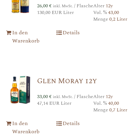
26,00
€
/ Flasche
Alter
12y
inkl. MwSt.
130,00 EUR Liter
Vol. %
43,00
Menge
0,2 Liter
In den
Details
Warenkorb
Glen Moray 12y
33,00
€
/ Flasche
Alter
12y
inkl. MwSt.
47,14 EUR Liter
Vol. %
40,00
Menge
0,7 Liter
In den
Details
Warenkorb