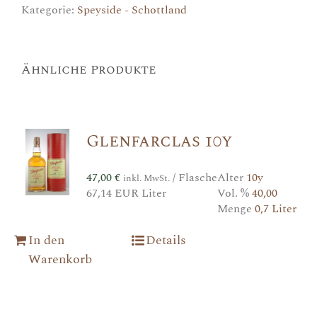
Kategorie:
Speyside - Schottland
Ähnliche Produkte
Glenfarclas 10y
47,00
€
/ Flasche
Alter
10y
inkl. MwSt.
67,14 EUR Liter
Vol. %
40,00
Menge
0,7 Liter
In den
Details
Warenkorb