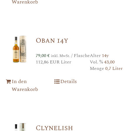
Warenkorb
Oban 14y
79,00
€
/ Flasche
Alter
14y
inkl. MwSt.
112,86 EUR Liter
Vol. %
43,00
Menge
0,7 Liter
In den
Details
Warenkorb
Clynelish