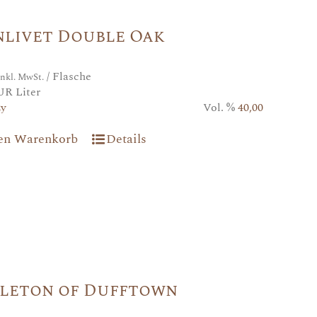
nlivet Double Oak
/ Flasche
inkl. MwSt.
UR Liter
2y
Vol. %
40,00
den Warenkorb
Details
gleton of Dufftown