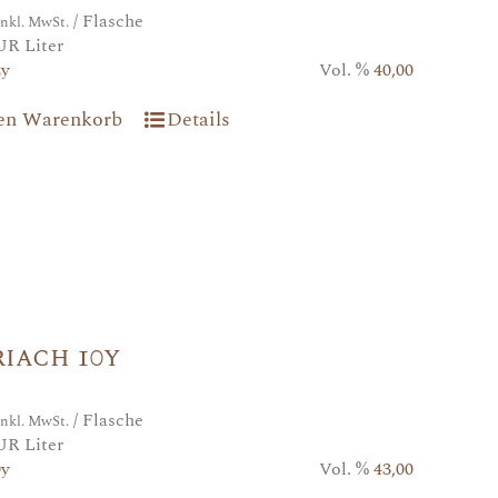
/ Flasche
inkl. MwSt.
UR Liter
2y
Vol. %
40,00
den Warenkorb
Details
iach 10y
/ Flasche
inkl. MwSt.
UR Liter
0y
Vol. %
43,00