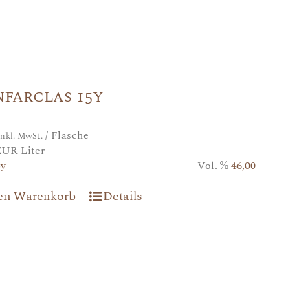
farclas 15y
/ Flasche
inkl. MwSt.
EUR Liter
5y
Vol. %
46,00
den Warenkorb
Details