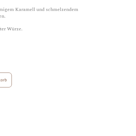
migem Karamell und schmelzendem
en.
ter Würze.
korb