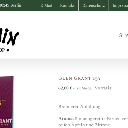
10245 Berlin
E-Mail
Kontakt
Datenschutz
Impres
St
Glen Grant 15y
62,00
€
Vorrätig
inkl. MwSt.
Brennerei-Abfüllung
Aroma:
Sonnengereifte Birnen ver
reifen Äpfeln und Zitrone.