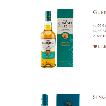
Gle
44,00
€
62,86 E
Alter
1
In 
Sin