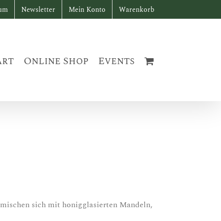
sum
Newsletter
Mein Konto
Warenkorb
art
Online Shop
Events
mischen sich mit honigglasierten Mandeln,