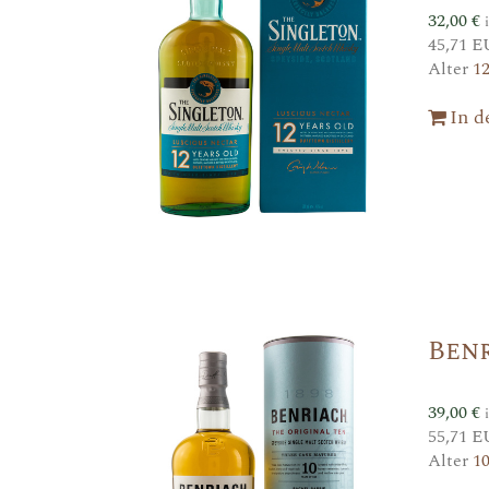
32,00
€
45,71 E
Alter
1
In 
Benr
39,00
€
55,71 E
Alter
1