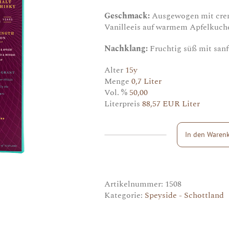
Geschmack:
Ausgewogen mit cre
Vanilleeis auf warmem Apfelkuch
Nachklang:
Fruchtig süß mit sanf
Alter
15y
Menge
0,7 Liter
Vol. %
50,00
Literpreis
88,57 EUR Liter
In den Waren
Glen
Grant
15y
Menge
Artikelnummer:
1508
Kategorie:
Speyside - Schottland