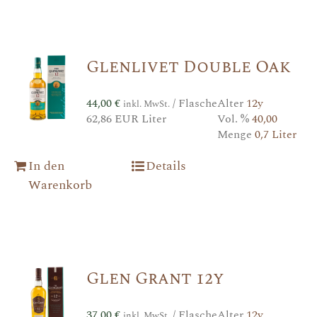
Glenlivet Double Oak
44,00
€
/ Flasche
Alter
12y
inkl. MwSt.
62,86 EUR Liter
Vol. %
40,00
Menge
0,7 Liter
In den
Details
Warenkorb
Glen Grant 12y
37,00
€
/ Flasche
Alter
12y
inkl. MwSt.