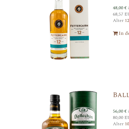
48,00
€
68,57 E
Alter
1
In 
Ball
56,00
€
80,00 E
Alter
1