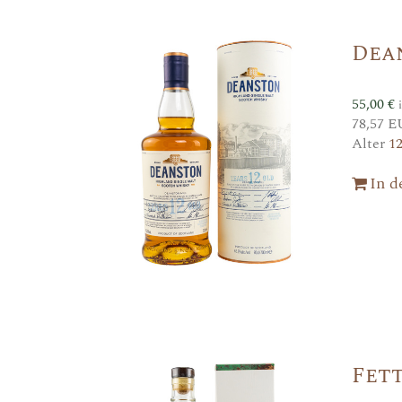
Dea
55,00
€
78,57 E
Alter
1
In 
Fett