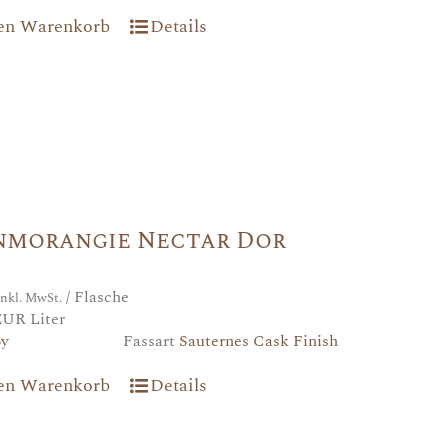
den Warenkorb
Details
nmorangie Nectar Dor
/ Flasche
inkl. MwSt.
EUR Liter
6y
Fassart
Sauternes Cask Finish
den Warenkorb
Details