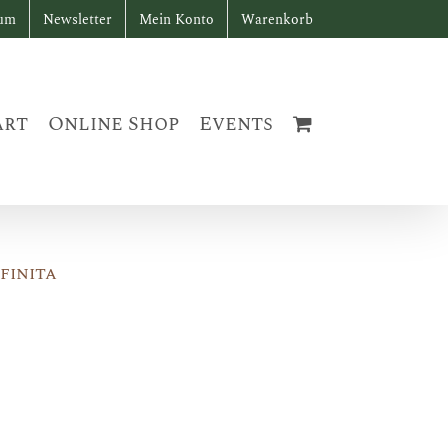
sum
Newsletter
Mein Konto
Warenkorb
art
Online Shop
Events
finita