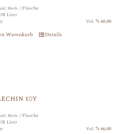
/ Flasche
inkl. MwSt.
UR Liter
2y
Vol. %
40,00
den Warenkorb
Details
echin 10y
/ Flasche
inkl. MwSt.
UR Liter
0y
Vol. %
46,00