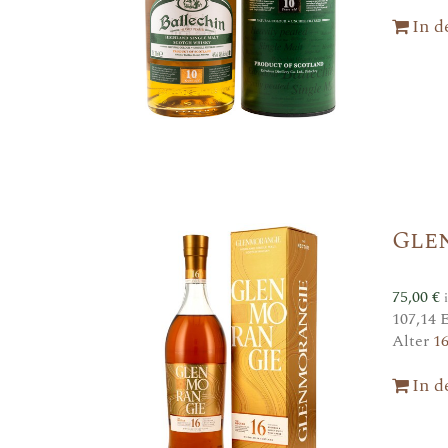
In 
Gle
75,00
€
107,14 
Alter
1
In 