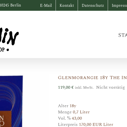
10245 Berlin
E-Mail
Kontakt
Datenschutz
Impres
St
Glenmorangie 18y The In
119,00
€
Nicht vorrätig
inkl. MwSt.
Alter
18y
Menge
0,7 Liter
Vol. %
43,00
Literpreis
170,00 EUR Liter