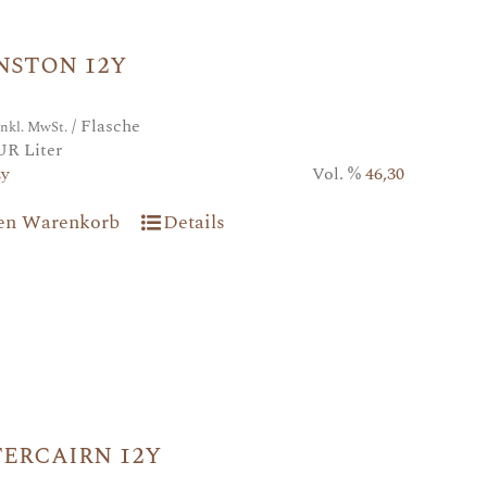
nston 12y
/ Flasche
inkl. MwSt.
UR Liter
2y
Vol. %
46,30
den Warenkorb
Details
ercairn 12y