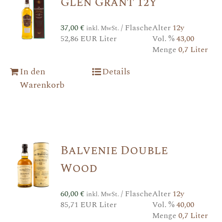
Glen Grant 12y
37,00
€
/ Flasche
Alter
12y
inkl. MwSt.
52,86 EUR Liter
Vol. %
43,00
Menge
0,7 Liter
In den
Details
Warenkorb
Balvenie Double
Wood
60,00
€
/ Flasche
Alter
12y
inkl. MwSt.
85,71 EUR Liter
Vol. %
40,00
Menge
0,7 Liter