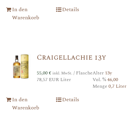
In den
Details
Warenkorb
Craigellachie 13y
55,00
€
/ Flasche
Alter
13y
inkl. MwSt.
78,57 EUR Liter
Vol. %
46,00
Menge
0,7 Liter
In den
Details
Warenkorb