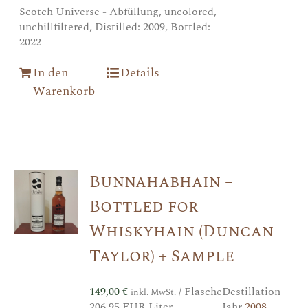
Scotch Universe - Abfüllung, uncolored,
unchillfiltered, Distilled: 2009, Bottled:
2022
In den
Details
Warenkorb
Bunnahabhain –
Bottled for
Whiskyhain (Duncan
Taylor) + Sample
149,00
€
/ Flasche
Destillation
inkl. MwSt.
206,95 EUR Liter
Jahr
2008