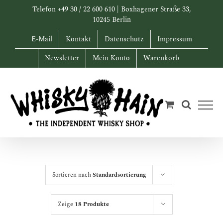
Zum
Telefon +49 30 / 22 600 610 | Boxhagener Straße 33,
Inhalt
10245 Berlin
springen
E-Mail
Kontakt
Datenschutz
Impressum
Newsletter
Mein Konto
Warenkorb
Sortieren nach
Standardsortierung
Zeige
18 Produkte