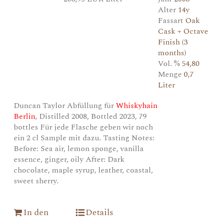
Alter
14y
Fassart
Oak
Cask + Octave
Finish (3
months)
Vol. %
54,80
Menge
0,7
Liter
Duncan Taylor Abfüllung für
Whiskyhain
Berlin
, Distilled 2008, Bottled 2023, 79
bottles Für jede Flasche geben wir noch
ein 2 cl Sample mit dazu. Tasting Notes:
Before: Sea air, lemon sponge, vanilla
essence, ginger, oily After: Dark
chocolate, maple syrup, leather, coastal,
sweet sherry.
In den
Details