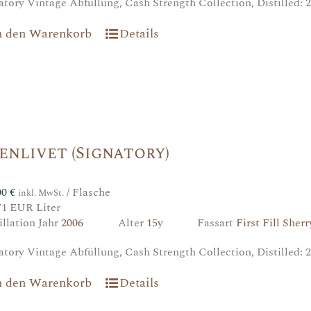
atory Vintage Abfüllung, Cash Strength Collection, Distilled: 2
n den Warenkorb
Details
enlivet (Signatory)
00
€
/ Flasche
inkl. MwSt.
71 EUR Liter
illation Jahr
2006
Alter
15y
Fassart
First Fill Sher
atory Vintage Abfüllung, Cash Strength Collection, Distilled: 2
n den Warenkorb
Details