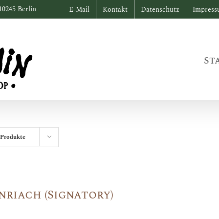
10245 Berlin
E-Mail
Kontakt
Datenschutz
Impres
St
 Produkte
nriach (Signatory)