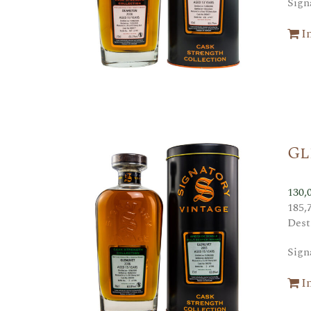
Sign
I
Gl
130,
185,
Dest
Sign
I