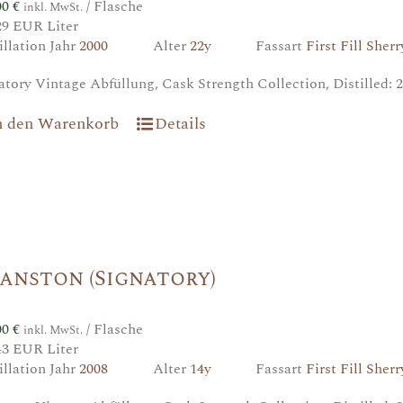
00
€
/ Flasche
inkl. MwSt.
29 EUR Liter
illation Jahr
2000
Alter
22y
Fassart
First Fill Sher
atory Vintage Abfüllung, Cask Strength Collection, Distilled: 20
n den Warenkorb
Details
anston (Signatory)
00
€
/ Flasche
inkl. MwSt.
43 EUR Liter
illation Jahr
2008
Alter
14y
Fassart
First Fill Sher