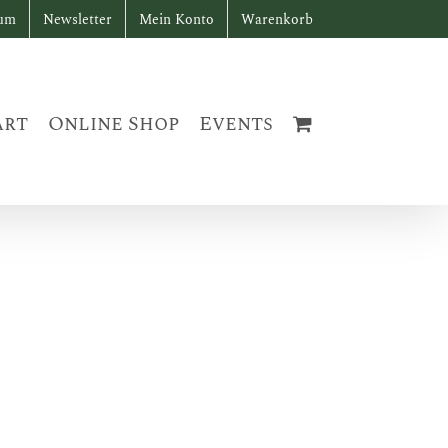
sum
Newsletter
Mein Konto
Warenkorb
art
Online Shop
Events