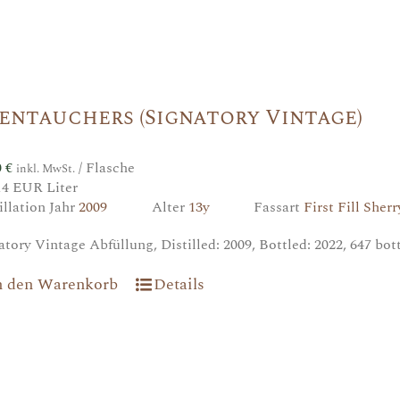
entauchers (Signatory Vintage)
0
€
/ Flasche
inkl. MwSt.
14 EUR Liter
illation Jahr
2009
Alter
13y
Fassart
First Fill Sher
atory Vintage Abfüllung, Distilled: 2009, Bottled: 2022, 647 bo
n den Warenkorb
Details