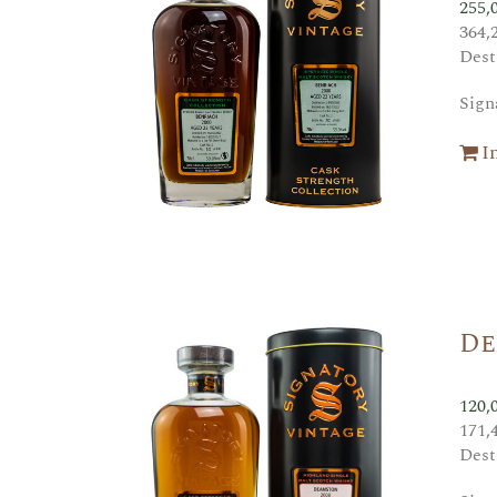
255,
364,
Dest
Sign
I
De
120,
171,
Dest