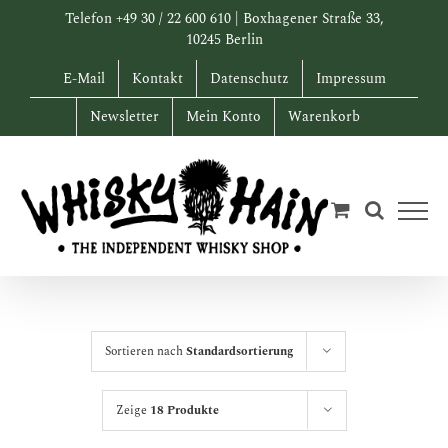
Zum
Telefon +49 30 / 22 600 610 | Boxhagener Straße 33,
Inhalt
10245 Berlin
springen
E-Mail
Kontakt
Datenschutz
Impressum
Newsletter
Mein Konto
Warenkorb
Sortieren nach
Standardsortierung
Zeige
18 Produkte