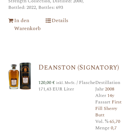
Strength Collection, Distilled: 2000,
Bottled: 2022, Bottles: 693
In den
Details
Warenkorb
Deanston (Signatory)
120,00
€
/ Flasche
Destillation
inkl. MwSt.
171,43 EUR Liter
Jahr
2008
Alter
14y
Fassart
First
Fill Sherry
Butt
Vol. %
65,70
Menge
0,7