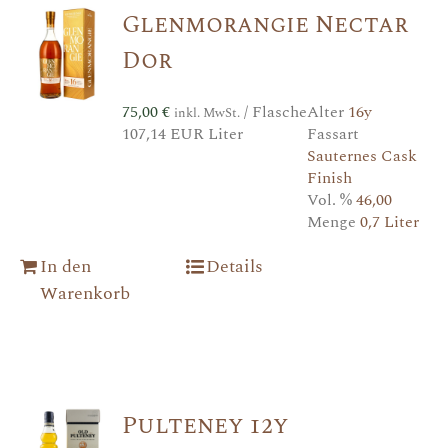
Glenmorangie Nectar
Dor
75,00
€
/ Flasche
Alter
16y
inkl. MwSt.
107,14 EUR Liter
Fassart
Sauternes Cask
Finish
Vol. %
46,00
Menge
0,7 Liter
In den
Details
Warenkorb
Pulteney 12y