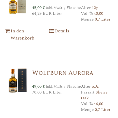
45,00
€
/ Flasche
Alter
12y
inkl. MwSt.
64,29 EUR Liter
Vol. %
40,00
Menge
0,7 Liter
In den
Details
Warenkorb
Wolfburn Aurora
49,00
€
/ Flasche
Alter
o.A.
inkl. MwSt.
70,00 EUR Liter
Fassart
Sherry
Oak
Vol. %
46,00
Menge
0,7 Liter