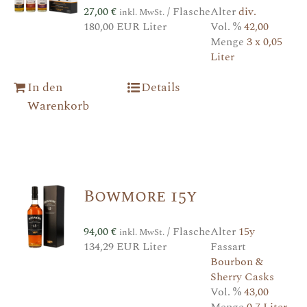
27,00
€
/ Flasche
Alter
div.
inkl. MwSt.
180,00 EUR Liter
Vol. %
42,00
Menge
3 x 0,05
Liter
In den
Details
Warenkorb
Bowmore 15y
94,00
€
/ Flasche
Alter
15y
inkl. MwSt.
134,29 EUR Liter
Fassart
Bourbon &
Sherry Casks
Vol. %
43,00
Menge
0,7 Liter