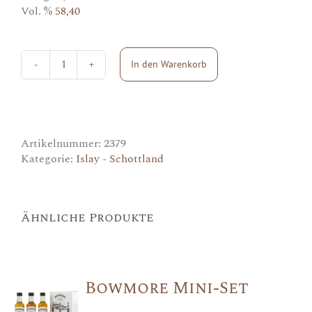
Vol. %
58,40
In den Warenkorb
Caol
Ila
(
Signatory
)
Menge
Artikelnummer:
2379
Kategorie:
Islay - Schottland
Ähnliche Produkte
Bowmore Mini-Set