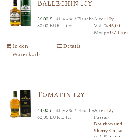
Ballechin 10y
56,00
€
/ Flasche
Alter
10y
inkl. MwSt.
80,00 EUR Liter
Vol. %
46,00
Menge
0,7 Liter
In den
Details
Warenkorb
Tomatin 12y
44,00
€
/ Flasche
Alter
12y
inkl. MwSt.
62,86 EUR Liter
Fassart
Bourbon und
Sherry Casks