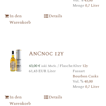
Vol. %
43,00
Menge
0,7 Liter
In den
Details
Warenkorb
AnCnoc 12y
43,00
€
/ Flasche
Alter
12y
inkl. MwSt.
61,43 EUR Liter
Fassart
Bourbon Casks
Vol. %
40,00
Menge
0,7 Liter
In den
Details
Warenkorb