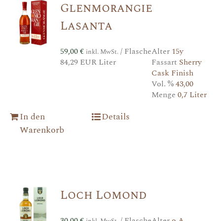
Glenmorangie
Lasanta
59,00
€
/ Flasche
Alter
15y
inkl. MwSt.
84,29 EUR Liter
Fassart
Sherry
Cask Finish
Vol. %
43,00
Menge
0,7 Liter
In den
Details
Warenkorb
Loch Lomond
30,00
€
/ Flasche
Alter
o.A.
inkl. MwSt.