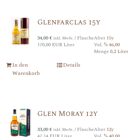
Glenfarclas 15y
34,00
€
/ Flasche
Alter
15y
inkl. MwSt.
170,00 EUR Liter
Vol. %
46,00
Menge
0,2 Liter
In den
Details
Warenkorb
Glen Moray 12y
33,00
€
/ Flasche
Alter
12y
inkl. MwSt.
47,14 EUR Liter
Vol. %
40,00