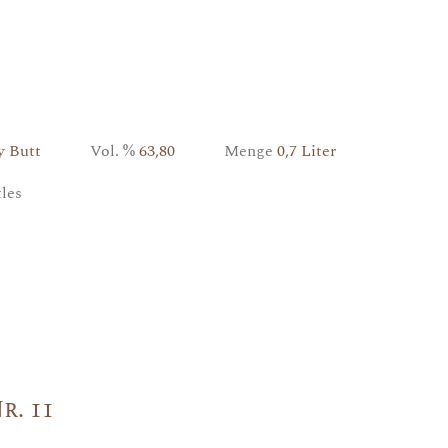
ry Butt
Vol. %
63,80
Menge
0,7 Liter
ttles
r. 11