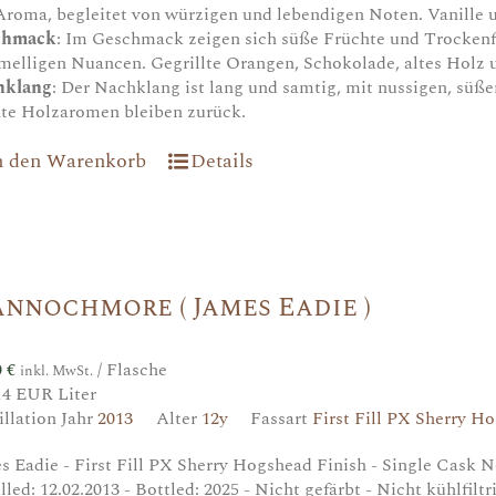
Aroma, begleitet von würzigen und lebendigen Noten. Vanille u
chmack
: Im Geschmack zeigen sich süße Früchte und Trockenf
melligen Nuancen. Gegrillte Orangen, Schokolade, altes Holz
hklang
: Der Nachklang ist lang und samtig, mit nussigen, süß
hte Holzaromen bleiben zurück.
n den Warenkorb
Details
nnochmore ( James Eadie )
0
€
/ Flasche
inkl. MwSt.
14 EUR Liter
illation Jahr
2013
Alter
12y
Fassart
First Fill PX Sherry H
s Eadie - First Fill PX Sherry Hogshead Finish - Single Cask No
illed: 12.02.2013 - Bottled: 2025 - Nicht gefärbt - Nicht kühlfiltr