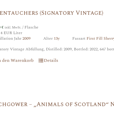
entauchers (Signatory Vintage)
0
€
/ Flasche
inkl. MwSt.
14 EUR Liter
illation Jahr
2009
Alter
13y
Fassart
First Fill Sher
atory Vintage Abfüllung, Distilled: 2009, Bottled: 2022, 647 bo
n den Warenkorb
Details
chgower – „Animals of Scotland“ N