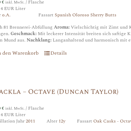
0
€
/ Flasche
inkl. MwSt.
14 EUR Liter
r
o.A.
Fassart
Spanish Oloroso Sherry Butts
h 81 Brennerei-Abfüllung
Aroma:
Vielschichtig mit Zimt und 
ngen.
Geschmack:
Mit leckerer Intensität breiten sich saftige 
m Mund aus.
Nachklang:
Langanhaltend und harmonisch mit e
n den Warenkorb
Details
ackla – Octave (Duncan Taylor)
0
€
/ Flasche
inkl. MwSt.
14 EUR Liter
illation Jahr
2011
Alter
12y
Fassart
Oak Casks - Octa