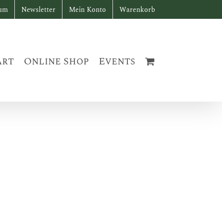
sum
Newsletter
Mein Konto
Warenkorb
art
Online Shop
Events