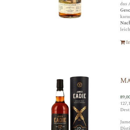
das 
Ges
kara
Nac
leic
I
Ma
89,0
127,
Dest
Jame
Dist