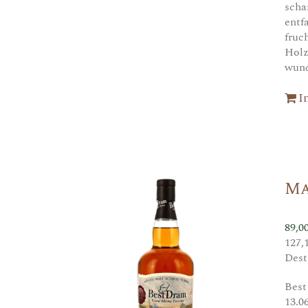
scha
entf
fruc
Holz
wund
I
Ma
89,0
127,
Dest
Best
13.0