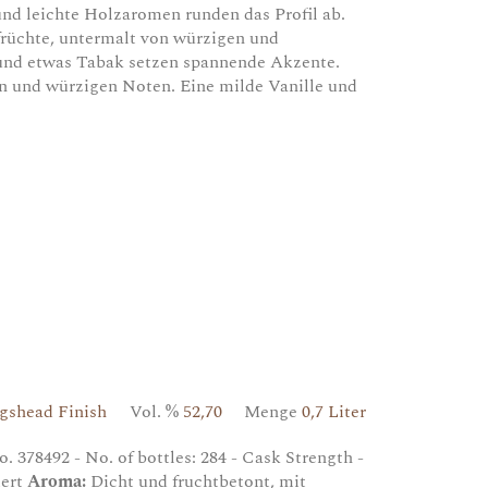
nd leichte Holzaromen runden das Profil ab.
rüchte, untermalt von würzigen und
 und etwas Tabak setzen spannende Akzente.
en und würzigen Noten. Eine milde Vanille und
ogshead Finish
Vol. %
52,70
Menge
0,7 Liter
. 378492 - No. of bottles: 284 - Cask Strength -
iert
Aroma:
Dicht und fruchtbetont, mit