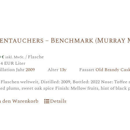
entauchers – Benchmark (Murray 
0
€
/ Flasche
inkl. MwSt.
14 EUR Liter
illation Jahr
2009
Alter
13y
Fassart
Old Brandy Cask
 Flaschen weltweit, Distilled: 2009, Bottled: 2022 Nose: Toffee m
ed plums, sweet oak spice Finish: Mellow fruits, hint of black
n den Warenkorb
Details