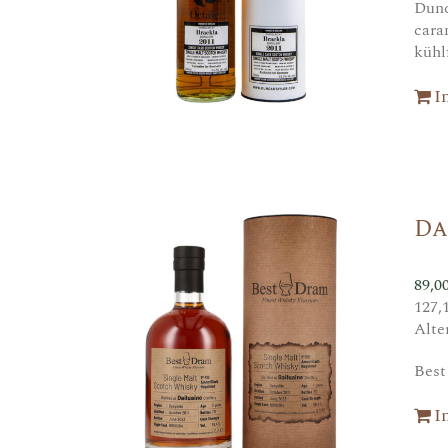
Dunc
cara
kühlf
I
Da
89,0
127,
Alte
Best
I