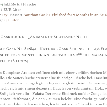
0
€
/ Flasche
inkl. MwSt.
14 EUR Liter
r
14y
Fassart
Bourbon Cask + Finished for 9 Months in an Ex-
ge
0,7 Liter
 Caskhound – „Animals of Scotland“ Nr. 11
gle Cask Nr. 812842 – Natural Cask Strength
–
236 Fl
nd
ished for 9 Months in an Ex-Staoisha 2
Fill Malaga 
led: 18.11.2024
e:
Komplexe Aromen eröffnen sich mit einer verführerischen M
lle. Die Sauerkirsche steuert eine fruchtige Frische bei. Hasel
ilen Aroma von eingelegtem Ingwer begleitet wird. Die warme
ischt sich mit einem dezenten Hauch von verbranntem Holz, 
Erdigkeit verleiht.
Palate:
Der erste Eindruck auf der Zunge ist
anten Pfeffernote, die den Gaumen belebt. Eine fruchtige Süße
nert, wird durch den weichen, leicht buttrigen Charakter von B