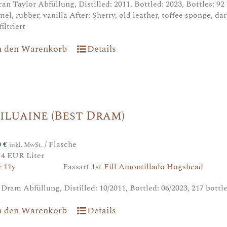
an Taylor Abfüllung, Distilled: 2011, Bottled: 2023, Bottles: 92
mel, rubber, vanilla After: Sherry, old leather, toffee sponge, da
iltriert
n den Warenkorb
Details
iluaine (Best Dram)
0
€
/ Flasche
inkl. MwSt.
14 EUR Liter
r
11y
Fassart
1st Fill Amontillado Hogshead
 Dram Abfüllung, Distilled: 10/2011, Bottled: 06/2023, 217 bottl
n den Warenkorb
Details