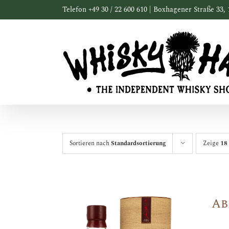
Zum
Telefon +49 30 / 22 600 610 | Boxhagener Straße 33, 
Inhalt
springen
Sortieren nach
Standardsortierung
Zeige
18
Ab