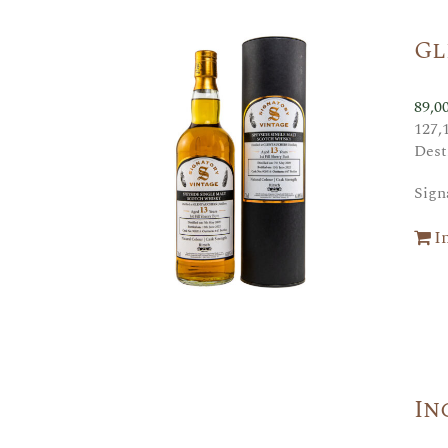
Gl
89,0
127,
Dest
Sign
I
In