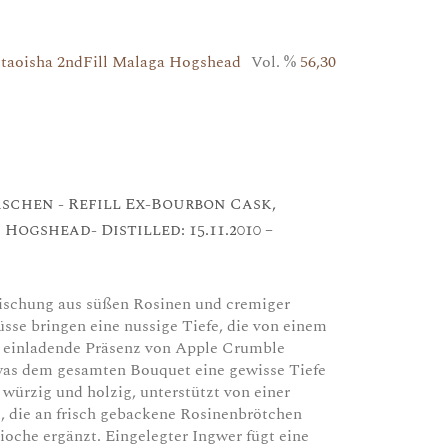
Staoisha 2ndFill Malaga Hogshead
Vol. %
56,30
aschen - Refill Ex-Bourbon Cask,
Hogshead- Distilled: 15.11.2010 –
ischung aus süßen Rosinen und cremiger
nüsse bringen eine nussige Tiefe, die von einem
, einladende Präsenz von Apple Crumble
was dem gesamten Bouquet eine gewisse Tiefe
 würzig und holzig, unterstützt von einer
, die an frisch gebackene Rosinenbrötchen
rioche ergänzt. Eingelegter Ingwer fügt eine