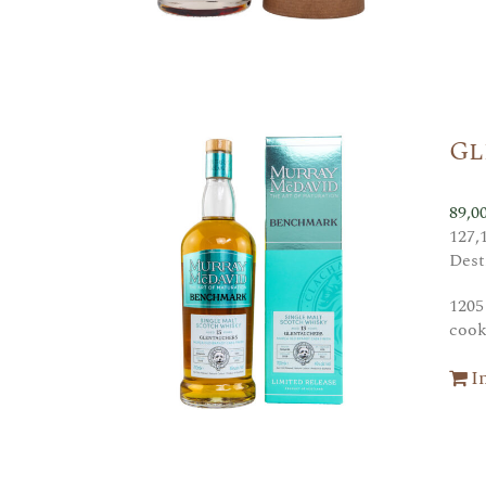
Gl
89,0
127,
Dest
1205
cook
I