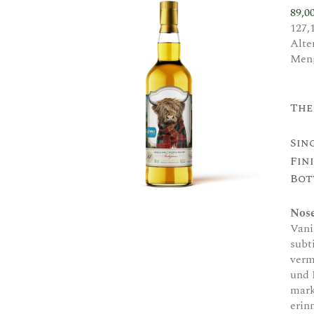
89,0
127,
Alte
Men
The
Sin
Fin
Bott
Nos
Vani
subt
verm
und 
mark
erin