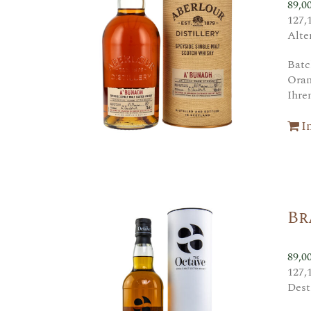
89,0
127,
Alte
Batc
Ora
Ihre
I
Br
89,0
127,
Dest