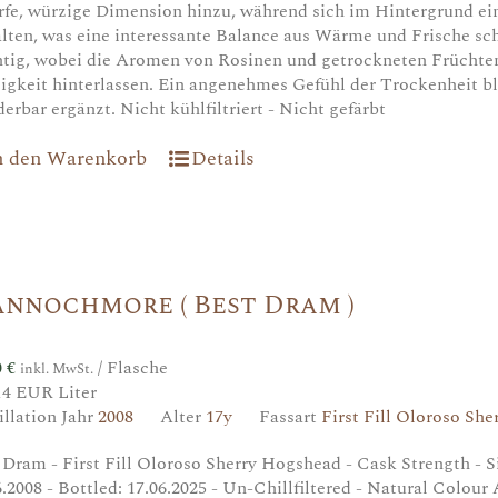
rfe, würzige Dimension hinzu, während sich im Hintergrund ei
alten, was eine interessante Balance aus Wärme und Frische sch
htig, wobei die Aromen von Rosinen und getrockneten Früchten
igkeit hinterlassen. Ein angenehmes Gefühl der Trockenheit ble
erbar ergänzt. Nicht kühlfiltriert - Nicht gefärbt
n den Warenkorb
Details
nnochmore ( Best Dram )
0
€
/ Flasche
inkl. MwSt.
14 EUR Liter
illation Jahr
2008
Alter
17y
Fassart
First Fill Oloroso Sh
 Dram - First Fill Oloroso Sherry Hogshead - Cask Strength - Sin
6.2008 - Bottled: 17.06.2025 - Un-Chillfiltered - Natural Colour